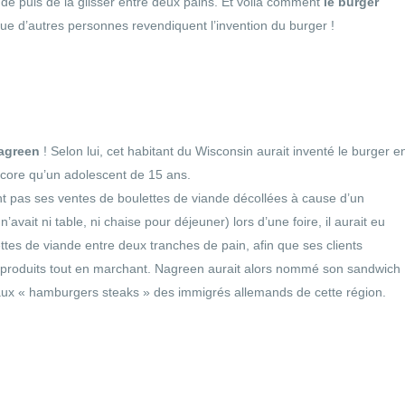
nde puis de la glisser entre deux pains. Et voilà comment
le burger
ue d’autres personnes revendiquent l’invention du burger !
Nagreen
! Selon lui, cet habitant du Wisconsin aurait inventé le burger e
encore qu’un adolescent de 15 ans.
nt pas ses ventes de boulettes de viande décollées à cause d’un
n’avait ni table, ni chaise pour déjeuner) lors d’une foire, il aurait eu
ettes de viande entre deux tranches de pain, afin que ses clients
produits tout en marchant. Nagreen aurait alors nommé son sandwich
aux « hamburgers steaks » des immigrés allemands de cette région.