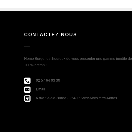
CONTACTEZ-NOUS
Home Burger est heureux de vous présenter une gamme inédite de bu
100% breton !
02 57 64 03 30
Email
6 rue Sainte-Barbe - 35400 Saint-Malo Intra-Muros