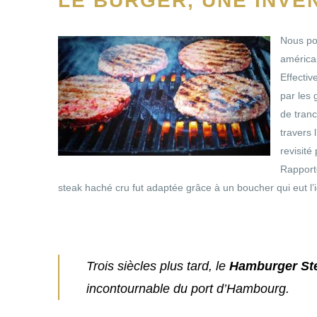
LE BURGER, UNE INVE
Nous pou
américai
Effecti
par les 
de tranc
travers 
revisité
Rapporté
steak haché cru fut adaptée grâce à un boucher qui eut l’
Trois siècles plus tard, le
Hamburger St
incontournable du port d’Hambourg.