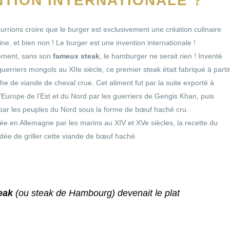
NTION INTERNATIONALE ?
rrions croire que le burger est exclusivement une création culinaire
ne, et bien non ! Le burger est une invention internationale !
vement, sans son
fameux steak
, le hamburger ne serait rien ! Inventé
guerriers mongols au XIIe siècle, ce premier steak était fabriqué à parti
he de viande de cheval crue. Cet aliment fut par la suite exporté à
l’Europe de l’Est et du Nord par les guerriers de Gengis Khan, puis
 par les peuples du Nord sous la forme de bœuf haché cru.
e en Allemagne par les marins au XIV et XVe siècles, la recette du
idée de griller cette viande de bœuf haché.
eak
(ou steak de Hambourg) devenait le plat