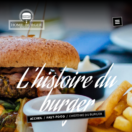
L’histoire du
burger
L’HISTOIRE DU BURGER
FAST-FOOD
ACCUEIL